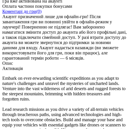
Гра вже активована на акаунті
Оплата частини покупки бонусами
Коментарі до гри(0)
Акаунт призначений лише для офлайн-гри! Після
завантаження гри ви повинні увійти в офлайн-режим у
лаунчері! Поверненню не підлягає! Вам заборонено
намагатися змінити доступ до акаунта або його профільні дані,
а також підключати сімейний доступ. У разі втрати доступу до
акаунта ви можете звернутися до підтримки за новими
даними для входу. Акаунт надається назавжди (ви зможете
використовувати його для гри, поки він працює), але
гарантований термін роботи — 6 місяців.
Опис
Активація
Embark on ever-rewarding scientific expeditions as you adapt to
nature's challenges and unravel the mysteries of uncharted lands.
Venture into the vast wilderness of arid deserts and rugged forests to
the steepest mountains, brimming with hidden treasures and
forgotten ruins.
Lead research missions as you drive a variety of all-terrain vehicles
through treacherous paths, using advanced technologies and high-
tech tools to overcome obstacles. Build and manage your base and
equip your vehicles with essential gadgets like drones or scanners to