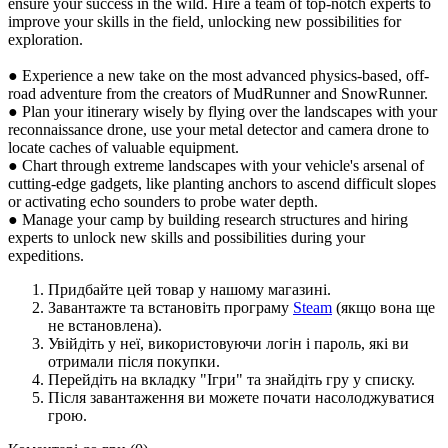
ensure your success in the wild. Hire a team of top-notch experts to
improve your skills in the field, unlocking new possibilities for
exploration.
● Experience a new take on the most advanced physics-based, off-
road adventure from the creators of MudRunner and SnowRunner.
● Plan your itinerary wisely by flying over the landscapes with your
reconnaissance drone, use your metal detector and camera drone to
locate caches of valuable equipment.
● Chart through extreme landscapes with your vehicle's arsenal of
cutting-edge gadgets, like planting anchors to ascend difficult slopes
or activating echo sounders to probe water depth.
● Manage your camp by building research structures and hiring
experts to unlock new skills and possibilities during your
expeditions.
Придбайте цей товар у нашому магазині.
Завантажте та встановіть програму
Steam
(якщо вона ще
не встановлена).
Увійдіть у неї, використовуючи логін і пароль, які ви
отримали після покупки.
Перейдіть на вкладку "Ігри" та знайдіть гру у списку.
Після завантаження ви можете почати насолоджуватися
грою.