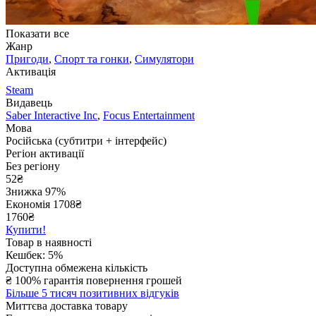
Показати все
Жанр
Пригоди
,
Спорт та гонки
,
Симулятори
Активація
Steam
Видавець
Saber Interactive Inc
,
Focus Entertainment
Мова
Російська (субтитри + інтерфейс)
Регіон активації
Без регіону
52
₴
Знижка 97%
Економія
1708
₴
1760₴
Купити!
Товар в наявності
Кешбек: 5%
Доступна обмежена кількість
₴
100% гарантія повернення грошей
Більше 5 тисяч позитивних відгуків
Миттєва доставка товару