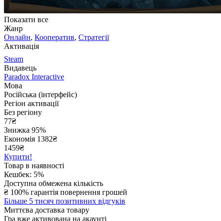
Показати все
Жанр
Онлайн
,
Кооператив
,
Стратегії
Активація
Steam
Видавець
Paradox Interactive
Мова
Російська (інтерфейс)
Регіон активації
Без регіону
77
₴
Знижка 95%
Економія
1382
₴
1459₴
Купити!
Товар в наявності
Кешбек: 5%
Доступна обмежена кількість
₴
100% гарантія повернення грошей
Більше 5 тисяч позитивних відгуків
Миттєва доставка товару
Гра вже активована на акаунті