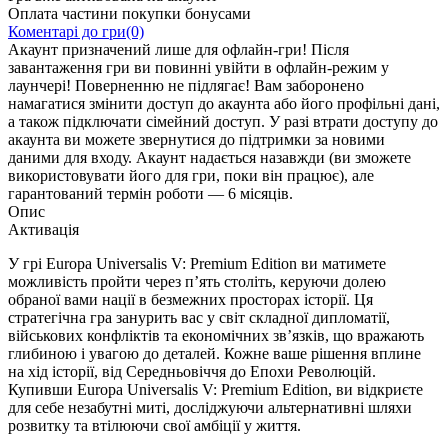
Оплата частини покупки бонусами
Коментарі до гри(0)
Акаунт призначений лише для офлайн-гри! Після
завантаження гри ви повинні увійти в офлайн-режим у
лаунчері! Поверненню не підлягає! Вам заборонено
намагатися змінити доступ до акаунта або його профільні дані,
а також підключати сімейний доступ. У разі втрати доступу до
акаунта ви можете звернутися до підтримки за новими
даними для входу. Акаунт надається назавжди (ви зможете
використовувати його для гри, поки він працює), але
гарантований термін роботи — 6 місяців.
Опис
Активація
У грі Europa Universalis V: Premium Edition ви матимете
можливість пройти через п’ять століть, керуючи долею
обраної вами нації в безмежних просторах історії. Ця
стратегічна гра занурить вас у світ складної дипломатії,
військових конфліктів та економічних зв’язків, що вражають
глибиною і увагою до деталей. Кожне ваше рішення вплине
на хід історії, від Середньовіччя до Епохи Революцій.
Купивши Europa Universalis V: Premium Edition, ви відкриєте
для себе незабутні миті, досліджуючи альтернативні шляхи
розвитку та втілюючи свої амбіції у життя.