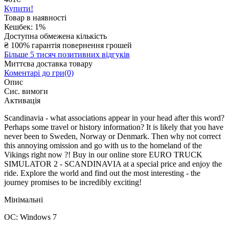
Купити!
Товар в наявності
Кешбек: 1%
Доступна обмежена кількість
₴
100% гарантія повернення грошей
Більше 5 тисяч позитивних відгуків
Миттєва доставка товару
Коментарі до гри(0)
Опис
Сис. вимоги
Активація
Scandinavia - what associations appear in your head after this word?
Perhaps some travel or history information? It is likely that you have
never been to Sweden, Norway or Denmark. Then why not correct
this annoying omission and go with us to the homeland of the
Vikings right now ?! Buy in our online store EURO TRUCK
SIMULATOR 2 - SCANDINAVIA at a special price and enjoy the
ride. Explore the world and find out the most interesting - the
journey promises to be incredibly exciting!
Мінімальні
ОС: Windows 7