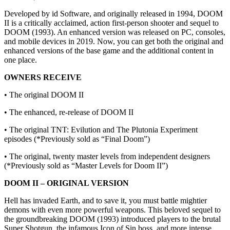
Developed by id Software, and originally released in 1994, DOOM
II is a critically acclaimed, action first-person shooter and sequel to
DOOM (1993). An enhanced version was released on PC, consoles,
and mobile devices in 2019. Now, you can get both the original and
enhanced versions of the base game and the additional content in
one place.
OWNERS RECEIVE
• The original DOOM II
• The enhanced, re-release of DOOM II
• The original TNT: Evilution and The Plutonia Experiment
episodes (*Previously sold as “Final Doom”)
• The original, twenty master levels from independent designers
(*Previously sold as “Master Levels for Doom II”)
DOOM II – ORIGINAL VERSION
Hell has invaded Earth, and to save it, you must battle mightier
demons with even more powerful weapons. This beloved sequel to
the groundbreaking DOOM (1993) introduced players to the brutal
Super Shotgun, the infamous Icon of Sin boss, and more intense