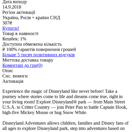
Дата виходу
14.9.2018
Регіон активації
Україна, Росія + країни СНД
307
₴
Купити!
Товар в наявності
Кешбек: 1%
Доступна обмежена кількість
₴
100% гарантія повернення грошей
Більше 5 тисяч позитивних відгуків
Миттєва доставка товару
Коментарі до гри(0)
Опис
Сис. вимоги
Активація
Experience the magic of Disneyland like never before! Take a
journey where stories come to life and dreams come true, right in
your living room! Explore Disneyland® park — from Main Street
U.S.A. to Critter Country — join Peter Pan to battle Captain Hook,
high-five Mickey Mouse or hug Snow White.
Disneyland Adventures allows children, families and Disney fans of
all ages to explore Disneyland park, step into adventures based on