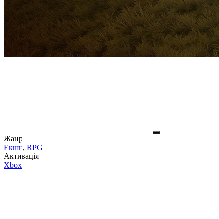
Жанр
Екшн
,
RPG
Активація
Xbox