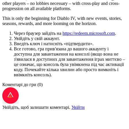
other players – no lobbies necessary – with cross-play and cross-
progression on all available platforms.
This is only the beginning for Diablo IV, with new events, stories,
seasons, rewards, and more looming on the horizon.
Через браузер зайдіть на
https://redeem.microsoft.com
.
Увійдіть у свій аккаунт.
Введіть ключ і натисніть «підтвердити».
Все готово, гра прив'язана до вашого аккаунту і
доступна для завантаження на консолі (якщо вона не
з'явилася в доступних для завантаження іграх миттєво –
це означає, що консоль була увімкнена під час активації
коду. Почекайте кілька хвилин або просто вимкніть і
ввімкніть консоль).
Коментарі до гри
(0)
Увійдіть, щоб залишати коментарі.
Увійти