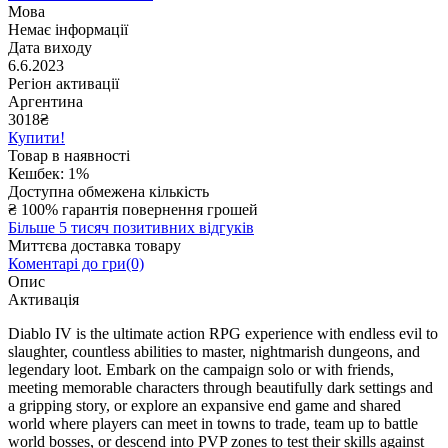
Мова
Немає інформації
Дата виходу
6.6.2023
Регіон активації
Аргентина
3018
₴
Купити!
Товар в наявності
Кешбек: 1%
Доступна обмежена кількість
₴
100% гарантія повернення грошей
Більше 5 тисяч позитивних відгуків
Миттєва доставка товару
Коментарі до гри(0)
Опис
Активація
Diablo IV is the ultimate action RPG experience with endless evil to
slaughter, countless abilities to master, nightmarish dungeons, and
legendary loot. Embark on the campaign solo or with friends,
meeting memorable characters through beautifully dark settings and
a gripping story, or explore an expansive end game and shared
world where players can meet in towns to trade, team up to battle
world bosses, or descend into PVP zones to test their skills against