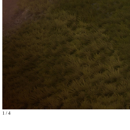
1
/
4