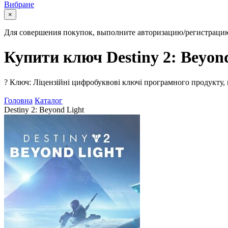
Вибране
×
Для совершения покупок, выполните авторизацию/регистраци
Купити ключ Destiny 2: Beyon
?
Ключ: Ліцензійні цифробуквові ключі програмного продукту, 
Головна
Каталог
Destiny 2: Beyond Light