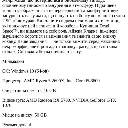
жанрі жахів, що повертається в оновленому вигляді,
сповненому глибокого занурення в атмосферу. Підвищена
точність зображення та неперевершений атмосферний звук
занурюють вас у жахи, що панують на борту космічного судна
USG «Ішимура». Ви станете свідком невимовних таємниць,
які приховує цей величезний корабель. Купивши Dead
Space™, ви візьмете на себе роль Айзека Кларка, інженера,
змушеного боротися за виживання та знайти свою зниклу
кохану. Ваше завдання — не тільки вижити серед жахливих
некроморфів, але й розгадати загадку трагедії, що спіткала
екіпаж. Справжня битва починається тут.
Мінімальні
ОС: Windows 10 (64-bit)
Процесор: AMD Ryzen 5 2600X, Intel Core i5-8600
Оперативна пам'ять: 16 GB
Відеокарта: AMD Radeon RX 5700, NVIDIA GeForce GTX
1070
Місце на диску: 50 GB
Рекомендовані