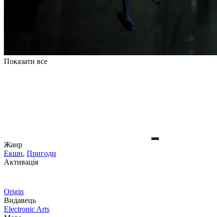
Показати все
Жанр
Екшн
,
Пригоди
Активація
Origin
Видавець
Electronic Arts