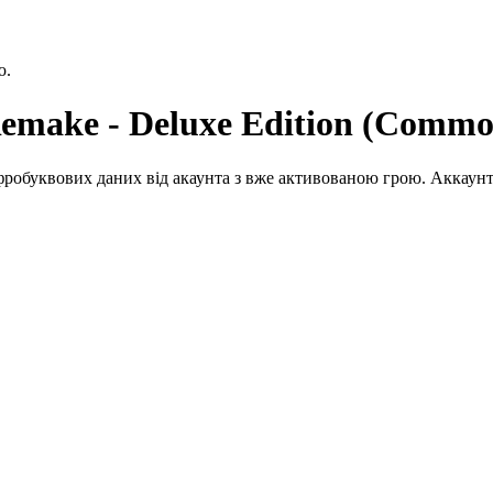
ю.
make - Deluxe Edition (Common,
робуквових даних від акаунта з вже активованою грою. Аккаунт