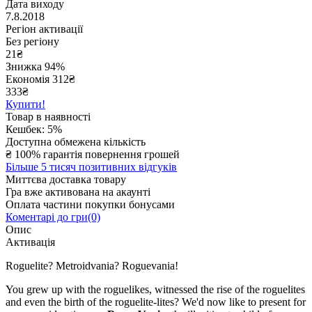
Дата виходу
7.8.2018
Регіон активації
Без регіону
21
₴
Знижка 94%
Економія
312
₴
333₴
Купити!
Товар в наявності
Кешбек: 5%
Доступна обмежена кількість
₴
100% гарантія повернення грошей
Більше 5 тисяч позитивних відгуків
Миттєва доставка товару
Гра вже активована на акаунті
Оплата частини покупки бонусами
Коментарі до гри(0)
Опис
Активація
Roguelite? Metroidvania? Roguevania!
You grew up with the roguelikes, witnessed the rise of the roguelites
and even the birth of the roguelite-lites? We'd now like to present for