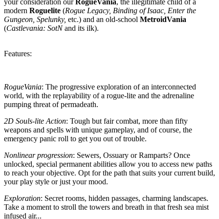
your consideration our
RogueVania
, the illegitimate child of a
modern
Roguelite
(
Rogue Legacy, Binding of Isaac, Enter the
Gungeon, Spelunky,
etc.) and an old-school
MetroidVania
(
Castlevania: SotN
and its ilk).
Features:
RogueVania
: The progressive exploration of an interconnected
world, with the replayability of a rogue-lite and the adrenaline
pumping threat of permadeath.
2D Souls-lite Action
: Tough but fair combat, more than fifty
weapons and spells with unique gameplay, and of course, the
emergency panic roll to get you out of trouble.
Nonlinear progression
: Sewers, Ossuary or Ramparts? Once
unlocked, special permanent abilities allow you to access new paths
to reach your objective. Opt for the path that suits your current build,
your play style or just your mood.
Exploration
: Secret rooms, hidden passages, charming landscapes.
Take a moment to stroll the towers and breath in that fresh sea mist
infused air...