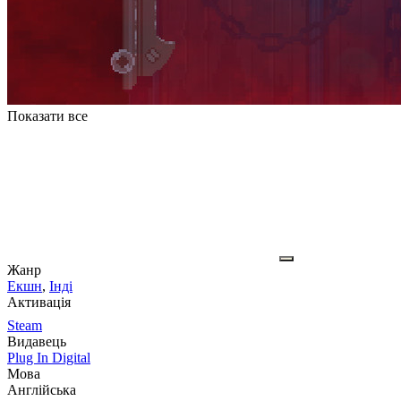
Показати все
Жанр
Екшн
,
Інді
Активація
Steam
Видавець
Plug In Digital
Мова
Англійська