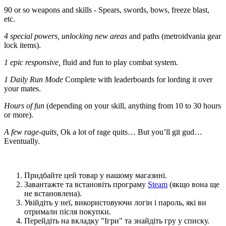
90 or so weapons and skills - Spears, swords, bows, freeze blast,
etc.
4 special powers, unlocking new areas
and paths (metroidvania gear
lock items).
1 epic responsive,
fluid and fun to play combat system.
1 Daily Run Mode
Complete with leaderboards for lording it over
your mates.
Hours of fun
(depending on your skill, anything from 10 to 30 hours
or more).
A few rage-quits,
Ok a lot of rage quits… But you’ll git gud…
Eventually.
Придбайте цей товар у нашому магазині.
Завантажте та встановіть програму
Steam
(якщо вона ще
не встановлена).
Увійдіть у неї, використовуючи логін і пароль, які ви
отримали після покупки.
Перейдіть на вкладку "Ігри" та знайдіть гру у списку.