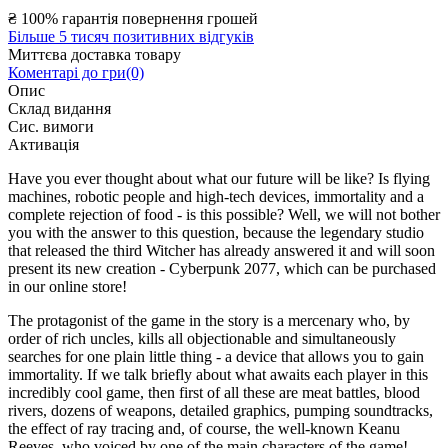
₴
100% гарантія повернення грошей
Більше 5 тисяч позитивних відгуків
Миттєва доставка товару
Коментарі до гри(0)
Опис
Склад видання
Сис. вимоги
Активація
Have you ever thought about what our future will be like? Is flying
machines, robotic people and high-tech devices, immortality and a
complete rejection of food - is this possible? Well, we will not bother
you with the answer to this question, because the legendary studio
that released the third Witcher has already answered it and will soon
present its new creation - Cyberpunk 2077, which can be purchased
in our online store!
The protagonist of the game in the story is a mercenary who, by
order of rich uncles, kills all objectionable and simultaneously
searches for one plain little thing - a device that allows you to gain
immortality. If we talk briefly about what awaits each player in this
incredibly cool game, then first of all these are meat battles, blood
rivers, dozens of weapons, detailed graphics, pumping soundtracks,
the effect of ray tracing and, of course, the well-known Keanu
Reeves, who voiced by one of the main characters of the game!