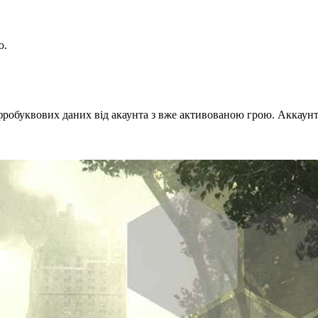
ю.
робуквових даних від акаунта з вже активованою грою. Аккаунт