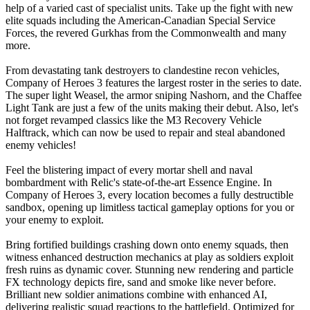
help of a varied cast of specialist units. Take up the fight with new
elite squads including the American-Canadian Special Service
Forces, the revered Gurkhas from the Commonwealth and many
more. ​
From devastating tank destroyers to clandestine recon vehicles,
Company of Heroes 3 features the largest roster in the series to date.
The super light Weasel, the armor sniping Nashorn, and the Chaffee
Light Tank are just a few of the units making their debut. Also, let's
not forget revamped classics like the M3 Recovery Vehicle
Halftrack, which can now be used to repair and steal abandoned
enemy vehicles!
Feel the blistering impact of every mortar shell and naval
bombardment with Relic's state-of-the-art Essence Engine. In
Company of Heroes 3, every location becomes a fully destructible
sandbox, opening up limitless tactical gameplay options for you or
your enemy to exploit. ​
Bring fortified buildings crashing down onto enemy squads, then
witness enhanced destruction mechanics at play as soldiers exploit
fresh ruins as dynamic cover. Stunning new rendering and particle
FX technology depicts fire, sand and smoke like never before.
Brilliant new soldier animations combine with enhanced AI,
delivering realistic squad reactions to the battlefield. Optimized for