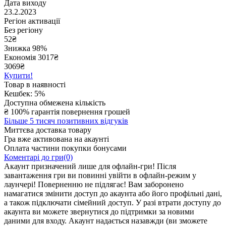
Дата виходу
23.2.2023
Регіон активації
Без регіону
52
₴
Знижка 98%
Економія
3017
₴
3069₴
Купити!
Товар в наявності
Кешбек: 5%
Доступна обмежена кількість
₴
100% гарантія повернення грошей
Більше 5 тисяч позитивних відгуків
Миттєва доставка товару
Гра вже активована на акаунті
Оплата частини покупки бонусами
Коментарі до гри(0)
Акаунт призначений лише для офлайн-гри! Після
завантаження гри ви повинні увійти в офлайн-режим у
лаунчері! Поверненню не підлягає! Вам заборонено
намагатися змінити доступ до акаунта або його профільні дані,
а також підключати сімейний доступ. У разі втрати доступу до
акаунта ви можете звернутися до підтримки за новими
даними для входу. Акаунт надається назавжди (ви зможете