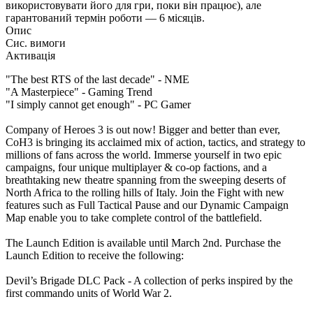
використовувати його для гри, поки він працює), але
гарантований термін роботи — 6 місяців.
Опис
Сис. вимоги
Активація
"The best RTS of the last decade" - NME
"A Masterpiece" - Gaming Trend
"I simply cannot get enough" - PC Gamer
Company of Heroes 3 is out now! Bigger and better than ever,
CoH3 is bringing its acclaimed mix of action, tactics, and strategy to
millions of fans across the world. Immerse yourself in two epic
campaigns, four unique multiplayer & co-op factions, and a
breathtaking new theatre spanning from the sweeping deserts of
North Africa to the rolling hills of Italy. Join the Fight with new
features such as Full Tactical Pause and our Dynamic Campaign
Map enable you to take complete control of the battlefield.
The Launch Edition is available until March 2nd. Purchase the
Launch Edition to receive the following:
Devil’s Brigade DLC Pack - A collection of perks inspired by the
first commando units of World War 2.