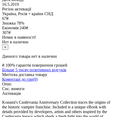
16.5.2019
Регіон активації
Україна, Росія + країни СНД
67
₴
Знижка 78%
Економія
240
₴
307₴
Немає в наявності!
Нет в наличии
×
Данного товара нет в наличии
₴
100% гарантія повернення грошей
Більше 5 тисяч позитивних відгуків
Миттєва доставка товару
Коментарі до гри(0)
Опис
Сис. вимоги
Активація
Konami's Castlevania Anniversary Collection traces the origins of
the historic vampire franchise. Included is a unique eBook with
details provided by developers, artists and others inspired by the
Castlevania legacy which sheds a fresh light into the world of