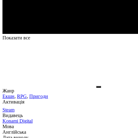
Показати все
Жанр
Екшн
,
RPG
,
Пригоди
Активація
Steam
Видавець
Konami Digital
Мова
Англійська
Дата виходу