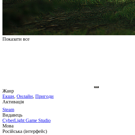
Показати все
Жанр
Екшн
,
Онлайн
,
Пригоди
Активація
Steam
Видавець
CyberLight Game Studio
Мова
Російська (інтерфейс)