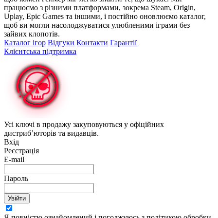
працюємо з різними платформами, зокрема Steam, Origin,
Uplay, Epic Games та іншими, і постійно оновлюємо каталог,
щоб ви могли насолоджуватися улюбленими іграми без
зайвих клопотів.
Каталог ігор
Відгуки
Контакти
Гарантії
Клієнтська підтримка
Усі ключі в продажу закуповуються у офіційних
дистриб’юторів та видавців.
Вхід
Реєстрація
E-mail
Пароль
Увійти
Я повністю ознайомлений і погоджуюсь з політикою обробки