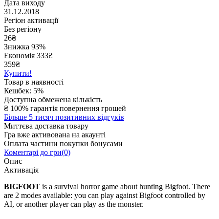
Дата виходу
31.12.2018
Регіон активації
Без регіону
26
₴
Знижка 93%
Економія
333
₴
359₴
Купити!
Товар в наявності
Кешбек: 5%
Доступна обмежена кількість
₴
100% гарантія повернення грошей
Більше 5 тисяч позитивних відгуків
Миттєва доставка товару
Гра вже активована на акаунті
Оплата частини покупки бонусами
Коментарі до гри(0)
Опис
Активація
BIGFOOT
is a survival horror game about hunting Bigfoot. There
are 2 modes available: you can play against Bigfoot controlled by
AI, or another player can play as the monster.