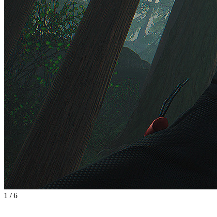
1
/
6