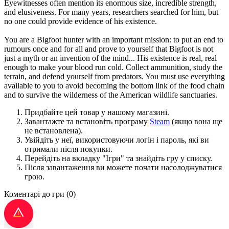
Eyewitnesses often mention its enormous size, incredible strength,
and elusiveness. For many years, researchers searched for him, but
no one could provide evidence of his existence.
You are a Bigfoot hunter with an important mission: to put an end to
rumours once and for all and prove to yourself that Bigfoot is not
just a myth or an invention of the mind... His existence is real, real
enough to make your blood run cold. Collect ammunition, study the
terrain, and defend yourself from predators. You must use everything
available to you to avoid becoming the bottom link of the food chain
and to survive the wilderness of the American wildlife sanctuaries.
Придбайте цей товар у нашому магазині.
Завантажте та встановіть програму
Steam
(якщо вона ще
не встановлена).
Увійдіть у неї, використовуючи логін і пароль, які ви
отримали після покупки.
Перейдіть на вкладку "Ігри" та знайдіть гру у списку.
Після завантаження ви можете почати насолоджуватися
грою.
Коментарі до гри
(0)