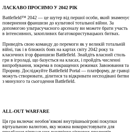
ЛАСКАВО ПРОСИМО У 2042 РІК
Battlefield™ 2042 — це шутер від першої особи, який знаменує
повернення франшизи до культової тотальної війни. За
допомогою ультрасучасного арсеналу ви можете брати участь
в інтенсивних, захопливих багатокористувацьких битвах.
Приведіть свою команду до перемоги як у великій тотальній
війні, так і в ближніх боях на картах світу 2042 року та
класичних ігор франшизи Battlefield. Знайдіть власний стиль
гри в ігроладі, що базується на класах, і пройдіть численні
випробування, зокрема в покращених режимах Завоювання та
Прориву. Досліджуйте Battlefield Portal — платформу, де гравці
можуть створювати, ділитися та відкривати несподівані битви
з минулого та сьогодення Battlefield.
ALL-OUT WARFARE
Ця гра включає необов’язкові внутрішньоігрові покупки
віртуальною валютою, яку можна використовувати для
придбання віртуальних внутрішньоігрових предметів.