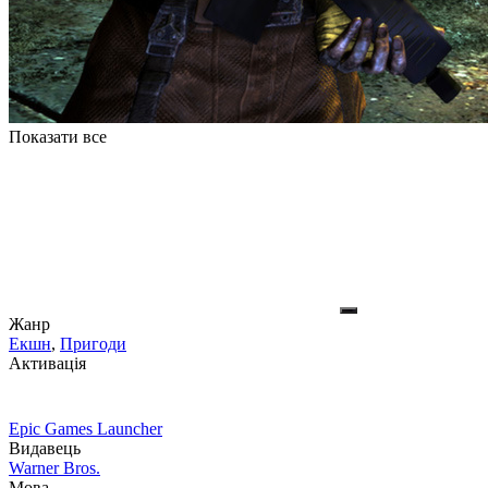
Показати все
Жанр
Екшн
,
Пригоди
Активація
Epic Games Launcher
Видавець
Warner Bros.
Мова