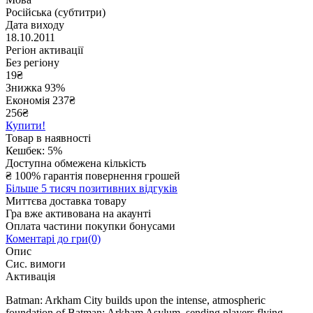
Російська (субтитри)
Дата виходу
18.10.2011
Регіон активації
Без регіону
19
₴
Знижка 93%
Економія
237
₴
256₴
Купити!
Товар в наявності
Кешбек: 5%
Доступна обмежена кількість
₴
100% гарантія повернення грошей
Більше 5 тисяч позитивних відгуків
Миттєва доставка товару
Гра вже активована на акаунті
Оплата частини покупки бонусами
Коментарі до гри(0)
Опис
Сис. вимоги
Активація
Batman: Arkham City builds upon the intense, atmospheric
foundation of Batman: Arkham Asylum, sending players flying