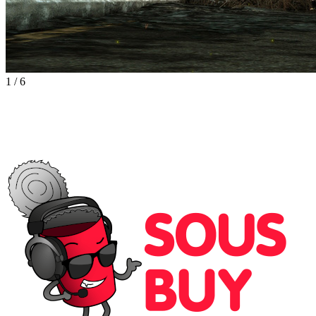
1
/
6