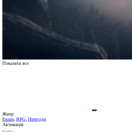
Показати все
Жанр
Екшн
,
RPG
,
Пригоди
Активація