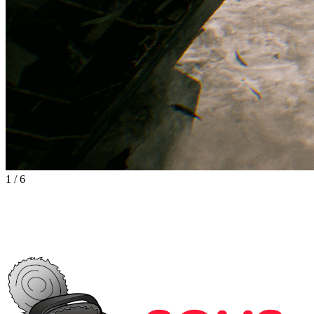
1
/
6