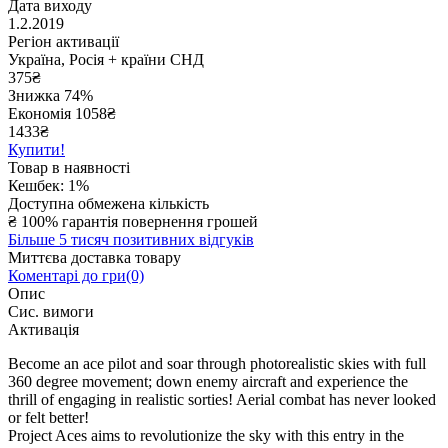
Дата виходу
1.2.2019
Регіон активації
Україна, Росія + країни СНД
375
₴
Знижка 74%
Економія
1058
₴
1433₴
Купити!
Товар в наявності
Кешбек: 1%
Доступна обмежена кількість
₴
100% гарантія повернення грошей
Більше 5 тисяч позитивних відгуків
Миттєва доставка товару
Коментарі до гри(0)
Опис
Сис. вимоги
Активація
Become an ace pilot and soar through photorealistic skies with full
360 degree movement; down enemy aircraft and experience the
thrill of engaging in realistic sorties! Aerial combat has never looked
or felt better!
Project Aces aims to revolutionize the sky with this entry in the