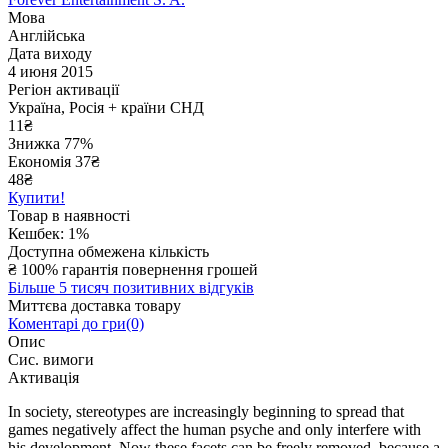
Мова
Англійська
Дата виходу
4 июня 2015
Регіон активації
Україна, Росія + країни СНД
11
₴
Знижка 77%
Економія
37
₴
48₴
Купити!
Товар в наявності
Кешбек: 1%
Доступна обмежена кількість
₴
100% гарантія повернення грошей
Більше 5 тисяч позитивних відгуків
Миттєва доставка товару
Коментарі до гри(0)
Опис
Сис. вимоги
Активація
In society, stereotypes are increasingly beginning to spread that
games negatively affect the human psyche and only interfere with
his development. Now these facets can be freely removed, because a