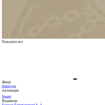
Показати все
Жанр
Пригоди
Активація
Steam
Видавець
Forever Entertainment S. A.