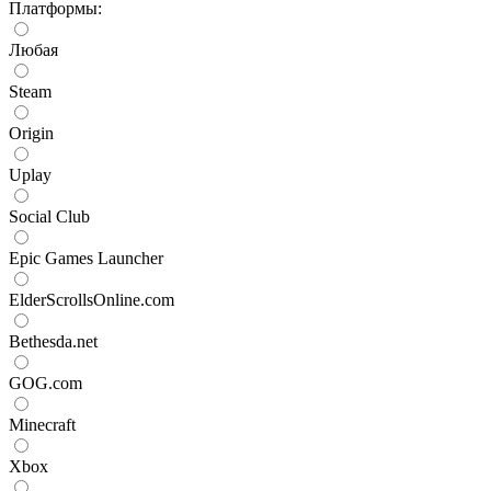
Платформы:
Любая
Steam
Origin
Uplay
Social Club
Epic Games Launcher
ElderScrollsOnline.com
Bethesda.net
GOG.com
Minecraft
Xbox