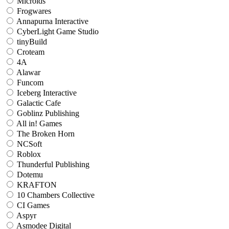
Microids
Frogwares
Annapurna Interactive
CyberLight Game Studio
tinyBuild
Croteam
4A
Alawar
Funcom
Iceberg Interactive
Galactic Cafe
Goblinz Publishing
All in! Games
The Broken Horn
NCSoft
Roblox
Thunderful Publishing
Dotemu
KRAFTON
10 Chambers Collective
CI Games
Aspyr
Asmodee Digital