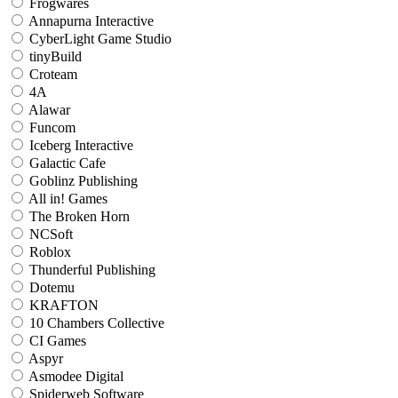
Frogwares
Annapurna Interactive
CyberLight Game Studio
tinyBuild
Croteam
4A
Alawar
Funcom
Iceberg Interactive
Galactic Cafe
Goblinz Publishing
All in! Games
The Broken Horn
NCSoft
Roblox
Thunderful Publishing
Dotemu
KRAFTON
10 Chambers Collective
CI Games
Aspyr
Asmodee Digital
Spiderweb Software