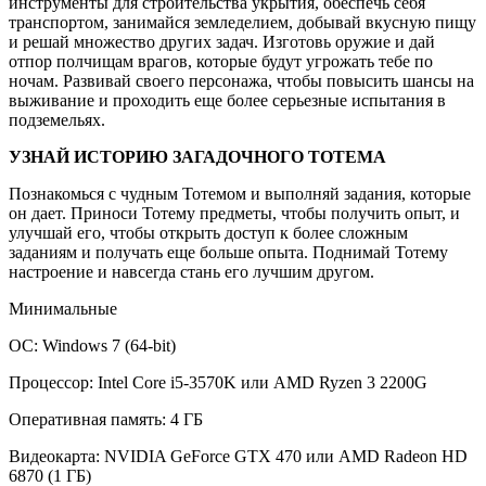
инструменты для строительства укрытия, обеспечь себя
транспортом, занимайся земледелием, добывай вкусную пищу
и решай множество других задач. Изготовь оружие и дай
отпор полчищам врагов, которые будут угрожать тебе по
ночам. Развивай своего персонажа, чтобы повысить шансы на
выживание и проходить еще более серьезные испытания в
подземельях.
УЗНАЙ ИСТОРИЮ ЗАГАДОЧНОГО ТОТЕМА
Познакомься с чудным Тотемом и выполняй задания, которые
он дает. Приноси Тотему предметы, чтобы получить опыт, и
улучшай его, чтобы открыть доступ к более сложным
заданиям и получать еще больше опыта. Поднимай Тотему
настроение и навсегда стань его лучшим другом.
Минимальные
ОС: Windows 7 (64-bit)
Процессор: Intel Core i5-3570K или AMD Ryzen 3 2200G
Оперативная память: 4 ГБ
Видеокарта: NVIDIA GeForce GTX 470 или AMD Radeon HD
6870 (1 ГБ)