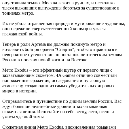
опустошила землю. Москва лежит в руинах, и несколько
тысяч выживших вынуждены бороться за существование в
тоннелях метро.
Их не убила отравленная природа и мутировавшие чудовища,
они пережили сверхъестественный кошмар и ужасы
гражданской войны.
Теперь в роли Артема вы должны покинуть метро и
возглавить бойцов ордена "Спарты", чтобы отправиться в
невероятное путешествие по постапокалиптическим землям
России в поисках новой жизни на Востоке.
Metro Exodus – это эффектный шутер от первого лица с
захватывающим сюжетом. 4A Games отлично совместили
напряженные сражения, исследования и пугающую
атмосферу, создав один из самых убедительных игровых
миров в истории.
Отправляйтесь в путешествие по диким землям России. Вас
ждут большие нелинейные уровни и захватывающая
сюжетная линия. Испытайте на себе весну, лето, осень и
ужасы ядерной зимы.
Сюжетная линия Metro Exodus, вдохновленная романами