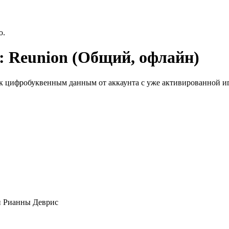
ю.
e: Reunion (Общий, офлайн)
к цифробуквенным данным от аккаунта с уже активированной иг
и Рианны Деврис