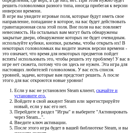
определения, где верх, а где низ, нет. При этом нужно будет
решить головоломки разного типа, иногда прибегая к версии
инверсии времени.
В игре вы увидите игровые поля, которые будут иметь свое
направление, попадание в которое, на вас будет действовать
гравитационная сила этой поля. Вне поля на вас повлияет
невесомость. На остальных вам могут быть обнаружены
закрытые двери, обнаружение которых не будет очевидным.
используйте кубики, кнопки, разъемы, чтобы открыть их! В
некоторых головоломках вы видите значок версии времени -
это означает, что время для некоторых предметов пойдет
вспять! использовать это, чтобы решить эту проблему! У вас в
игре нет сюжета, потому что он здесь не нужен. Эта игра для
настоящих любителей головоломок. У вас есть список
уровней, задачи, которые вам предстоит решить. А после
этого для вас откроются новые уровни!
Если у вас не установлен Steam клиент,
скачайте и
установите его.
Войдите в свой аккаунт Steam или зарегистрируйте
новый, если у вас его нет.
Перейдите в раздел "Игры" и выберите "Активировать
через Steam...".
Введите ключ активации.
После этого игра будет в вашей библиотеке Steam, и вы